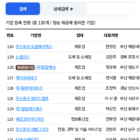
동향정보
검색
상세검색 🔽
글로벌통상리포트
기
기업 등록 현황 (총 130개 / 정보 제공에 동의한 기업)
글로벌비즈니스
번호
기업명
업태
대표자명
기업홍보관
해
130
주식회사 도원에이팩스
제조업
한정은
부산 해운대구
129
노엘리스
도매 및 소매업
김현주
경북 포항시 
수출원스톱센터
128
(주)종합해사
제조업
정규화
부산 영도구 
센터소개
수
명문향토기업
127
케이피씨테크
도매 및 소매업
정석훈
부산 해운대구
126
(주)동화하이테크
제조업
조정혁
경남 양산시 
공지사항
공지사항
설
125
주식회사 워커스헬프
제조업
이 시 훈
부산 사상구 
124
(주)엘엠에스에스
제조업
하상민
부산 동래구 
123
예강코리아디자인
정보통신업
전화연
부산 해운대구
My비즈니스
기본정보관리
지
122
주식회사 레벤그리다
전문, 과학 및 기술 서비스업
강현주
부산 남구 신
121
티에스메탈(주)
제조업
이승현
부산 강서구