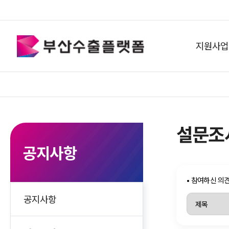
지원사업
설문조
지원사업공고
지원사업공고
연
공지사항
• 참여하신 의
동향정보
글로벌통상리포트
기
공지사항