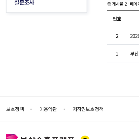
설문조사
총 게시물 2 · 페이지 
글로벌비즈니스
기업홍보관
해
번호
수출원스톱센터
2
20
센터소개
수
1
부산
공지사항
공지사항
설
My비즈니스
기본정보관리
지
보호정책
이용약관
저작권보호정책