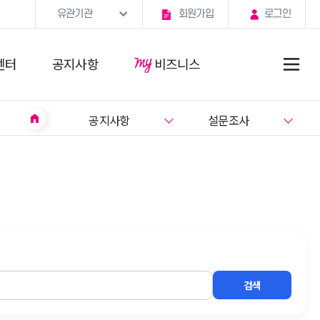
유관기관
회원가입
로그인
센터
공지사항
비즈니스
home
공지사항
설문조사
지원사업
검색