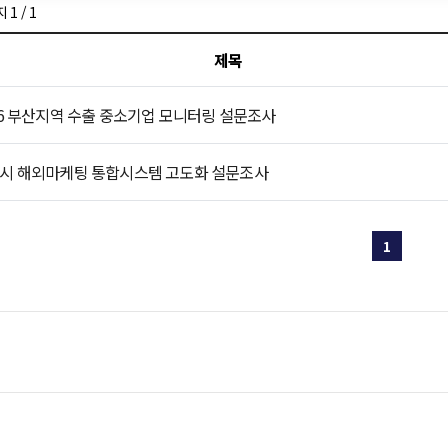
1 / 1
외무역사무소안내
해외진출사례
바이어정
제목
26 부산지역 수출 중소기업 모니터링 설문조사
출애로컨설팅지원
수출교육프로그램
시 해외마케팅 통합시스템 고도화 설문조사
문조사
1
원사업관리
첨부파일관리
나의상담