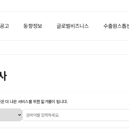
공고
동향정보
글로벌비즈니스
수출원스톱
사
간지원사업계획
지원사업절차
유관기관
견은 더 나은 서비스를 위한 밑거름이 됩니다.
업등록현황
부산수출입통계