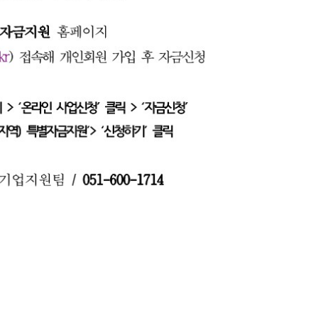
보
내역
바이어매칭추천