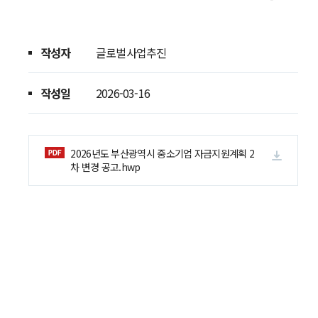
작성자
글로벌사업추진
작성일
2026-03-16
2026년도 부산광역시 중소기업 자금지원계획 2
차 변경 공고.hwp
지원사업공고
지원사업공고
연
동향정보
글로벌통상리포트
기