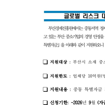
간지원사업계획
지원사업절차
유관기관
업등록현황
부산수출입통계