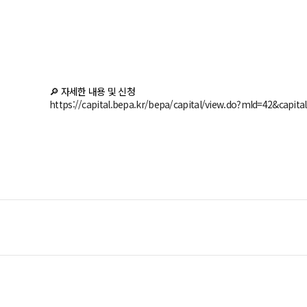
🔎 자세한 내용 및 신청
https://capital.bepa.kr/bepa/capital/view.do?mId=42&capita