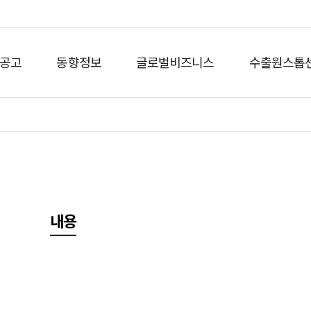
공고
동향정보
글로벌비즈니스
수출원스톱
내용