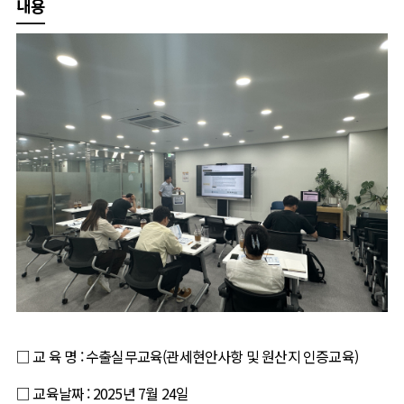
내용
동향정보
글로벌통상리포트
기
글로벌비즈니스
기업홍보관
해
수출원스톱센터
센터소개
수
공지사항
공지사항
설
□ 교 육 명 : 수출실무교육(
관세현안사항 및 원산지 인증교육
)
□ 교육날짜 : 2025년 7월 24일