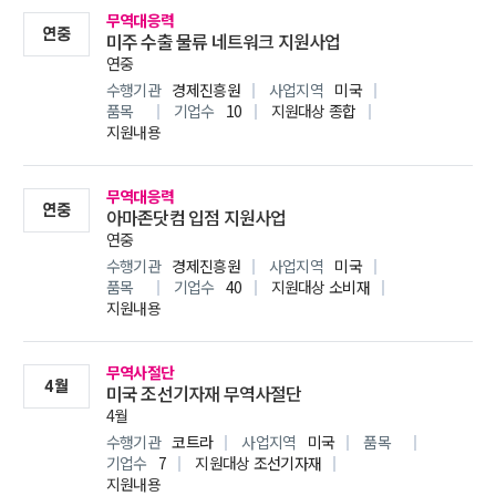
무역대응력
연중
미주 수출 물류 네트워크 지원사업
연중
동향정보
수행기관
경제진흥원
사업지역
미국
글로벌통상리포트
기
품목
기업수
10
지원대상
종합
지원내용
글로벌비즈니스
무역대응력
기업홍보관
해
연중
아마존닷컴 입점 지원사업
연중
수행기관
경제진흥원
사업지역
미국
품목
기업수
40
지원대상
소비재
수출원스톱센터
센터소개
수
지원내용
무역사절단
4월
미국 조선기자재 무역사절단
공지사항
공지사항
설
4월
수행기관
코트라
사업지역
미국
품목
기업수
7
지원대상
조선기자재
지원내용