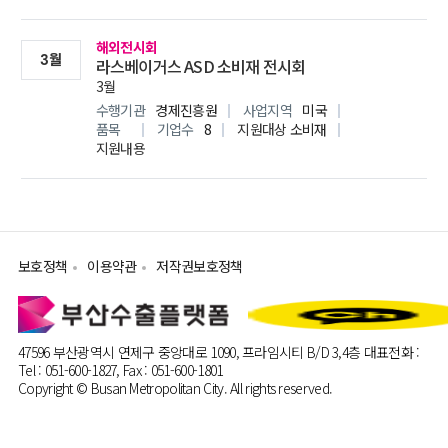
My비즈니스
기본정보관리
지
해외전시회
3월
라스베이거스 ASD 소비재 전시회
3월
수행기관
경제진흥원
사업지역
미국
품목
기업수
8
지원대상
소비재
지원내용
보호정책
이용약관
저작권보호정책
47596 부산광역시 연제구 중앙대로 1090, 프라임시티 B/D 3,4층
대표전화 :
Tel : 051-600-1827, Fax : 051-600-1801
Copyright © Busan Metropolitan City. All rights reserved.