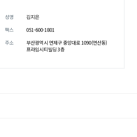
성명
김지은
팩스
051-600-1801
주소
부산광역시 연제구 중앙대로 1090(연산동)
프라임시티빌딩 3층