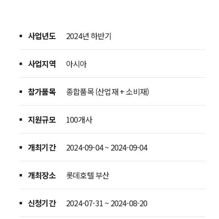
사업년도
2024년 하반기
사업지역
아시아
참가품목
종합품목 (산업재 + 소비재)
지원규모
100개사
지원사업공고
지원사업공고
연
개최기간
2024-09-04 ~ 2024-09-04
동향정보
개최장소
롯데호텔 부산
글로벌통상리포트
기
신청기간
2024-07-31 ~ 2024-08-20