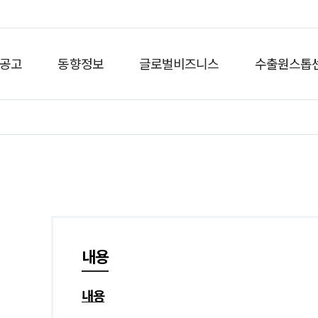
공고
동향정보
글로벌비즈니스
수출원스톱
내용
내용