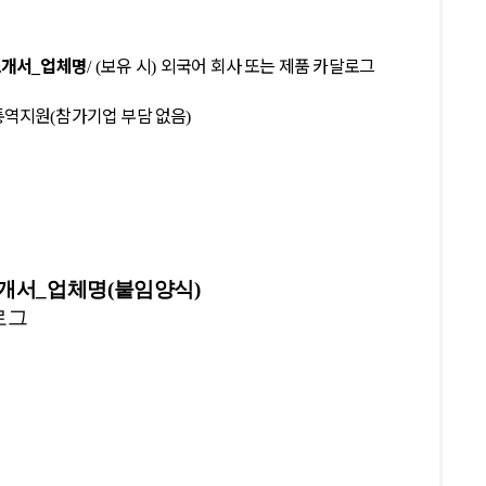
보
소개서
업체명
보유 시
외국어 회사 또는 제품 카달로그
_
/ (
)
통역지원
참가기업 부담 없음
(
)
개서_업체명(붙임양식)
로그
내역
바이어매칭추천