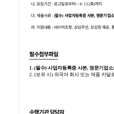
나
모집기간
공고일로부터
화
까지
외무역사무소안내
해외진출사례
바이어정
.
:
~ 8. 13.(
)
다
제출서류
필수
사업자등록증 사본
영문기업
.
:
(
)
,
라
지원내용
바이어초청
상담주선
상담장 제공
출애로컨설팅지원
수출교육프로그램
.
:
,
,
,
문조사
필수첨부파일
1.
(
필수
)
사업자등록증 사본, 영문기업소
2.
(
보유 시
)
외국어 회사 또는 제품 카달
원사업관리
첨부파일관리
나의상담
수행기관 담당자