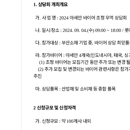
상담회 개최개요
1.
가
사 업 명
아세안 바이어 초청 무역 상담회
.
: 2024
나
일시
장소
수
롯
.
/
: 2024. 09. 04.(
) 09:00 ~ 18:00 /
다
참가대상
부산소재 기업 중
바이어 상담 희망품
.
:
,
라
참가바이어
아세안
개국
인도네시아
태국
싱
.
:
4
(
,
,
초청 바이어는 모집기간 동안 추가 또는 변경 될
(1)
추가 모집 및 변경되는 바이어 관련사항은 참가
(2)
추진
간지원사업계획
지원사업절차
유관기관
마
상담품목
산업재 및 소비재 등 종합 품목
.
:
업등록현황
부산수출입통계
신청규모 및 신청자격
2
가
신청규모
약
개사 내외
.
:
100