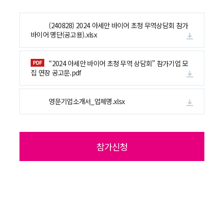
글로벌비즈니스
기업홍보관
해
(240828) 2024 아세안 바이어 초청 무역상담회 참가
바이어 명단(공고용).xlsx
수출원스톱센터
센터소개
수
“2024 아세안 바이어 초청 무역 상담회” 참가기업 모
집 연장 공고문.pdf
공지사항
공지사항
설
영문기업소개서_업체명.xlsx
My비즈니스
참가신청
기본정보관리
지