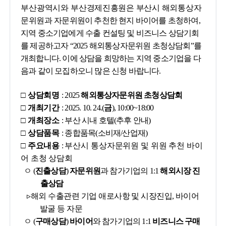
부산광역시와
부산경제진흥원은 부산시 해외통상자
문위원과
자문위원이 추천한 현지 바이어를 초청하여
,
지원사업공고
지역 중소기업에게 수출 컨설팅 및
비즈니스 상담기회
지원사업공고
연
를 제공하고자
“2025
해외통상자문위원 초청상담회
”
를
개최합니다
.
이에 상담을 희망하는 지역 중소기업을 다
음과 같이 모집하오니 많은 신청 바랍니다
.
동향정보
글로벌통상리포트
기
□
상담회명
:
2025
해외통상자문위원 초청상담회
□
개최기간
:
2025. 10. 24.(
금
), 10:00~18:00
□
개최장소
:
부산 시내 호텔
(
추후 안내
)
글로벌비즈니스
기업홍보관
해
□
상담품목
:
종합품목
(
소비재
/
산업재
)
□
주요내용
:
부산시 통상자문위원 및 위원 추천 바이
어 초청 상담회
ㅇ
(
진출상담
)
자문위원
과 참가기업의
1
:1
해외시장 진
수출원스톱센터
센터소개
수
출상담
▹
해외 수출관련 기업 애로사항 및 시장진입
,
바이어
발굴 등 자문
ㅇ
(
구매상담
)
바이어
와 참가기업의
1:1
비즈니스 구매