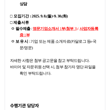
공지사항
공지사항
설
상담
□
모집기간
: 2025. 9. 8.(
월
)~9. 30.(
화
)
My비즈니스
□
제출서류
기본정보관리
지
ㅇ 필수제출
:
영문기업소개서
1
부
(
첨부
3)
/
사업자등록
증
1
부
ㅇ 보 유 시
:
기업 또는 제품 소개자료
(
카달로그 등
▹
국
문
/
영문
)
자세한 사항은 첨부 공고문을 참고 부탁드립니다.
바이어 및 자문위원 선택 시, 첨부 참가자 명단 파일을
확인 부탁드립니다.
수행기관 담당자