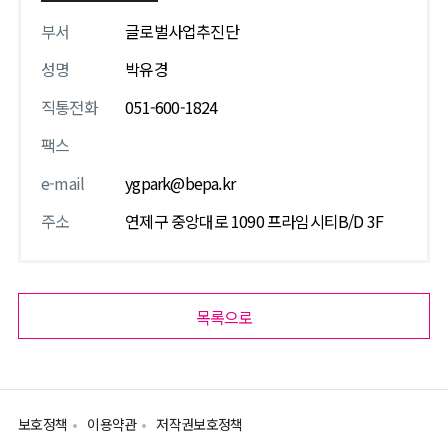
부서
글로벌사업추진단
성명
박유경
직통전화
051-600-1824
팩스
e-mail
ygpark@bepa.kr
주소
연제구 중앙대로 1090 프라임시티B/D 3F
목록으로
보호정책
이용약관
저작권보호정책