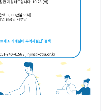
내역
바이어매칭추천