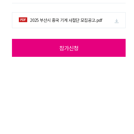
지원사업공고
지원사업공고
연
2025 부산시 중국 기계 사절단 모집공고.pdf
동향정보
글로벌통상리포트
기
참가신청
글로벌비즈니스
기업홍보관
해
수출원스톱센터
센터소개
수
공지사항
공지사항
설