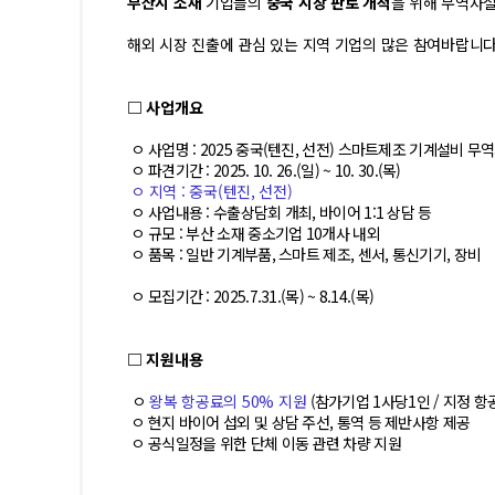
부산시 소재
기업들의
중국
시장 판로 개척
을 위해
무역사절
해외 시장 진출에 관심 있는 지역 기업의
많은 참여바랍니다
□ 사업개요
ㅇ 사업명 : 2025 중국(텐진, 선전) 스마트제조 기계설비 무
ㅇ 파견기간 : 2025. 10. 26.(일) ~ 10. 30.(목)
ㅇ 지역 : 중국(텐진, 선전)
ㅇ 사업내용 : 수출상담회 개최, 바이어 1:1 상담 등
ㅇ 규모 : 부산 소재 중소기업 10개사 내외
ㅇ 품목 : 일반 기계부품, 스마트 제조, 센서, 통신기기, 장비
ㅇ 모집기간 : 2025.7.31.(목) ~ 8.14.(목)
□ 지원내용
ㅇ
왕복 항공료의 50% 지원
(참가기업 1사당1인 / 지정 항
ㅇ 현지 바이어 섭외 및 상담 주선, 통역 등 제반사항 제공
ㅇ 공식일정을 위한 단체 이동 관련 차량 지원