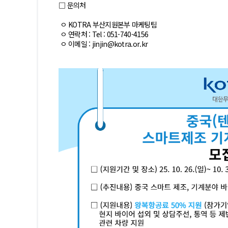
□ 문의처
ㅇ KOTRA 부산지원본부 마케팅팀
간지원사업계획
지원사업절차
유관기관
ㅇ 연락처 : Tel : 051-740-4156
ㅇ 이메일 : jinjin@kotra.or.kr
업등록현황
부산수출입통계
외무역사무소안내
해외진출사례
바이어정
출애로컨설팅지원
수출교육프로그램
문조사