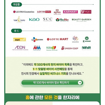
지원사업공고
지원사업공고
연
동향정보
글로벌통상리포트
기