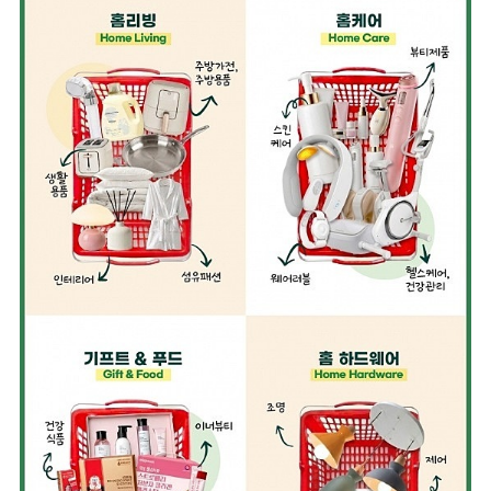
글로벌비즈니스
기업홍보관
해
수출원스톱센터
센터소개
수
공지사항
공지사항
설
My비즈니스
기본정보관리
지