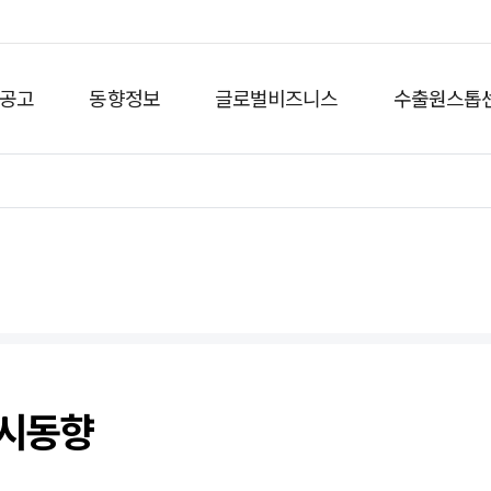
공고
동향정보
글로벌비즈니스
수출원스톱
도시동향