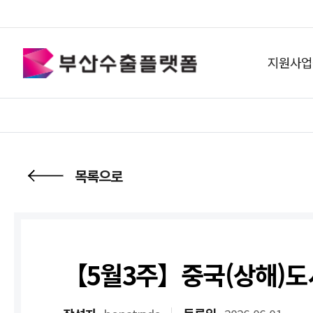
지원사업
목록으로
【5월3주】중국(상해)