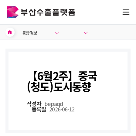
home
동향정보
【6월2주】중국
(청도)도시동향
작성자
bepaqd
등록일
2026-06-12